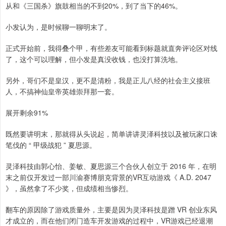
从和《三国杀》旗鼓相当的不到20%，到了当下的46%。
小发认为，是时候聊一聊明末了。
正式开始前，我得叠个甲，有些差友可能看到标题就直奔评论区对线
了，这个可以理解，但小发是真没收钱，也没打算洗地。
另外，哥们不是皇汉，更不是清粉，我是正儿八经的社会主义接班
人，不搞神仙皇帝英雄崇拜那一套。
展开剩余91%
既然要讲明末，那就得从头说起，简单讲讲灵泽科技以及被玩家口诛
笔伐的 “ 甲级战犯 ” 夏思源。
灵泽科技由郭心怡、姜敏、夏思源三个合伙人创立于 2016 年，在明
末之前仅开发过一部川渝赛博朋克背景的VR互动游戏《 A.D. 2047
》，虽然拿了不少奖，但成绩相当惨烈。
翻车的原因除了游戏质量外，主要是因为灵泽科技是蹭 VR 创业东风
才成立的，而在他们闭门造车开发游戏的过程中，VR游戏已经退潮