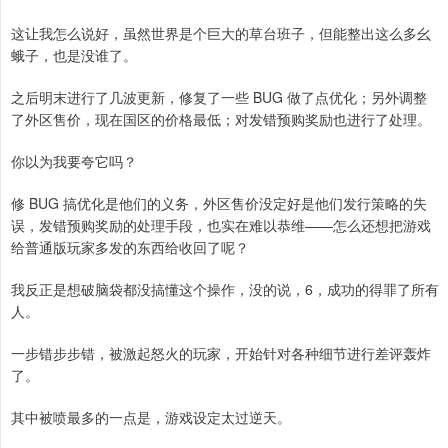
这让我怎么说好，虽然世界是个巨大的草台班子，但能整出这么多幺
蛾子，也是没谁了。
之后明末进行了几波更新，修复了一些 BUG 做了点优化；另外调整
了外区售价，现在国区的价格最低；对发错预购奖励也进行了处理。
你以为我要夸它吗？
修 BUG 搞优化是他们的义务，外区售价没定好是他们发行策略的失
误，发错预购奖励的处理手段，也实在难以恭维——怎么还想把游戏
给普通版玩家多发的东西给收回了呢？
我反正是想破脑袋都没搞懂这个操作，没的说，6，成功的得罪了所有
人。
一步错步步错，被激起怒火的玩家，开始针对各种细节进行差评轰炸
了。
其中被喷最多的一点是，游戏设定太过逆天。