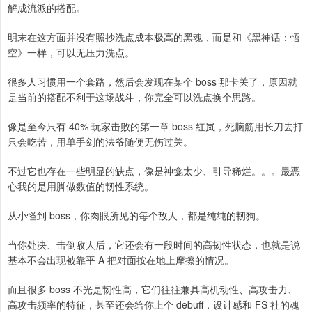
解成流派的搭配。
明末在这方面并没有照抄洗点成本极高的黑魂，而是和《黑神话：悟
空》一样，可以无压力洗点。
很多人习惯用一个套路，然后会发现在某个 boss 那卡关了，原因就
是当前的搭配不利于这场战斗，你完全可以洗点换个思路。
像是至今只有 40% 玩家击败的第一章 boss 红岚，死脑筋用长刀去打
只会吃苦，用单手剑的法爷随便无伤过关。
不过它也存在一些明显的缺点，像是神龛太少、引导稀烂。。。最恶
心我的是用脚做数值的韧性系统。
从小怪到 boss，你肉眼所见的每个敌人，都是纯纯的韧狗。
当你处决、击倒敌人后，它还会有一段时间的高韧性状态，也就是说
基本不会出现被靠平 A 把对面按在地上摩擦的情况。
而且很多 boss 不光是韧性高，它们往往兼具高机动性、高攻击力、
高攻击频率的特征，甚至还会给你上个 debuff，设计感和 FS 社的魂