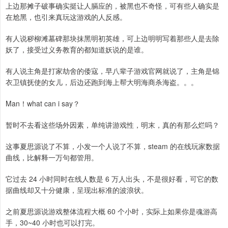
上边那摊子破事确实挺让人膈应的，被黑也不奇怪，可有些人确实是
在尬黑，也引来真玩这游戏的人反感。
有人说秽柳滩墓碑那块抹黑明初英雄，可上边明明写着那些人是去除
妖了，接受过义务教育的都知道妖说的是谁。
有人说主角是打家劫舍的倭寇，早八辈子游戏官网就说了，主角是锦
衣卫镇抚使的女儿，后边还跑到海上帮大明海商杀海盗。。。
Man！what can i say？
暂时不去看这些场外因素，单纯讲游戏性，明末，真的有那么烂吗？
这事夏思源说了不算，小发一个人说了不算，steam 的在线玩家数据
曲线，比解释一万句都管用。
它过去 24 小时同时在线人数是 6 万人出头，不是很好看，可它的数
据曲线却又十分健康，呈现出标准的波浪状。
之前夏思源说游戏整体流程大概 60 个小时，实际上如果你是魂游高
手，30~40 小时也可以打完。