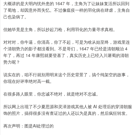
大概讲的是大明内忧外患的 1647 年，主角为了让妹妹复活所以回到
了蜀地，却因意外而失忆。不过像瘟疫一样的羽化病在肆虐，主角自
己也染病了。
但她毕竟是主角，所以抄起刀枪，利用羽化的力量寻求真相。
对对对，你牛逼，你清高，你了不起，可是为啥从始至终，游戏里连
个清朝势力的影子都没看到。不是哥们，1647 年已经是清朝顺治 4
年了，再过 14 年康熙就要登基了，真实历史上已经入川屠蜀的清朝
势力呢？
说实在的，咱不行就别用明末这个历史背景了，搞个纯架空的故事，
你现在好评率绝对高一截。
在很多路人眼里，你忠诚不绝对，就是绝对不忠诚。
所以网上出现了不少夏思源和灵泽游戏其他人被 AI 处理后的穿清朝服
饰的照片，搞得很多没有查证过的人还以为是真的，然后疯狂转发。
再次声明：图是AI处理过的