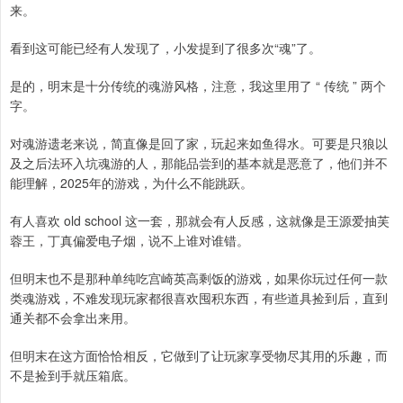
来。
看到这可能已经有人发现了，小发提到了很多次“魂”了。
是的，明末是十分传统的魂游风格，注意，我这里用了 “ 传统 ” 两个
字。
对魂游遗老来说，简直像是回了家，玩起来如鱼得水。可要是只狼以
及之后法环入坑魂游的人，那能品尝到的基本就是恶意了，他们并不
能理解，2025年的游戏，为什么不能跳跃。
有人喜欢 old school 这一套，那就会有人反感，这就像是王源爱抽芙
蓉王，丁真偏爱电子烟，说不上谁对谁错。
但明末也不是那种单纯吃宫崎英高剩饭的游戏，如果你玩过任何一款
类魂游戏，不难发现玩家都很喜欢囤积东西，有些道具捡到后，直到
通关都不会拿出来用。
但明末在这方面恰恰相反，它做到了让玩家享受物尽其用的乐趣，而
不是捡到手就压箱底。