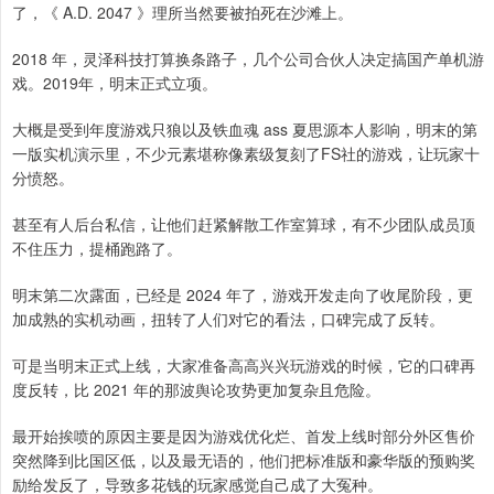
了，《 A.D. 2047 》理所当然要被拍死在沙滩上。
2018 年，灵泽科技打算换条路子，几个公司合伙人决定搞国产单机游
戏。2019年，明末正式立项。
大概是受到年度游戏只狼以及铁血魂 ass 夏思源本人影响，明末的第
一版实机演示里，不少元素堪称像素级复刻了FS社的游戏，让玩家十
分愤怒。
甚至有人后台私信，让他们赶紧解散工作室算球，有不少团队成员顶
不住压力，提桶跑路了。
明末第二次露面，已经是 2024 年了，游戏开发走向了收尾阶段，更
加成熟的实机动画，扭转了人们对它的看法，口碑完成了反转。
可是当明末正式上线，大家准备高高兴兴玩游戏的时候，它的口碑再
度反转，比 2021 年的那波舆论攻势更加复杂且危险。
最开始挨喷的原因主要是因为游戏优化烂、首发上线时部分外区售价
突然降到比国区低，以及最无语的，他们把标准版和豪华版的预购奖
励给发反了，导致多花钱的玩家感觉自己成了大冤种。