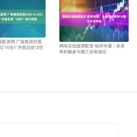
股配资网 广骏集团控股
网络在线股票配资 哈焊华通：未来
K)拟“10合1”并股后按“2供
将积极参与雅江水电项目