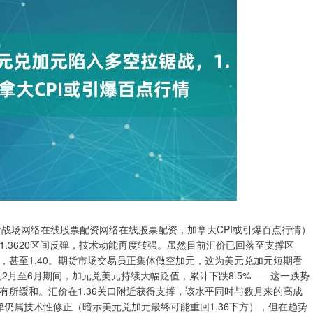
新战场网络在线股票配资网络在线股票配资，加拿大CPI或引爆百点行情）
0-1.3620区间反弹，技术动能再度转强。虽然目前汇价已回落至支撑区
口，甚至1.40。期货市场交易员正集体做空加元，这为美元兑加元短期看
2月至6月期间，加元兑美元持续大幅贬值，累计下跌8.5%——这一跌势
有所缓和。汇价在1.36关口附近获得支撑，该水平同时与数月来的高成
反弹仍属技术性修正（暗示美元兑加元最终可能重回1.36下方），但在趋势