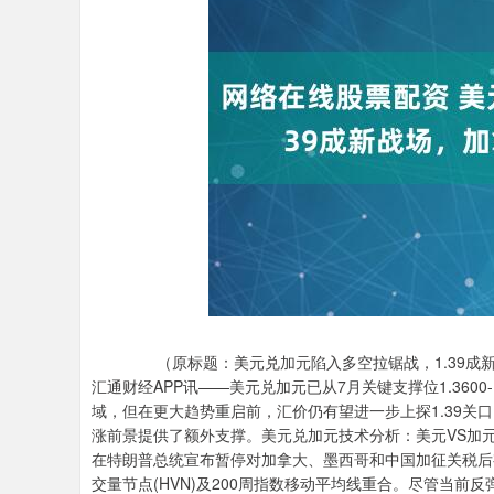
（原标题：美元兑加元陷入多空拉锯战，1.39成
汇通财经APP讯——美元兑加元已从7月关键支撑位1.360
域，但在更大趋势重启前，汇价仍有望进一步上探1.39关
涨前景提供了额外支撑。美元兑加元技术分析：美元VS加元
在特朗普总统宣布暂停对加拿大、墨西哥和中国加征关税后
交量节点(HVN)及200周指数移动平均线重合。尽管当前