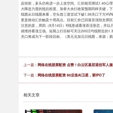
反转前，多头仍有进一步上攻空间。汇价能否测试1.40心理关
大降息力度的抵抗程度。加拿大央行政策预期同样关键，下
线图从日线图来看，空头曾三度尝试下破1.36关口下方H
更是推动汇价触及十周高点。目前汇价已回落至强劲支撑区
注意的是，周四（8月14日）K线形成看涨吞没形态，并以月
就维持看涨立场。短期上行目标可关注200日均线附近的1.38
关口将成为下一阶段目标。（美元兑加元日线图，来源：易汇通）
上一篇：
网络在线股票配资 点赞！白云区基层退役军人
下一篇：
网络在线股票配资 80后造AI卫星，要IPO了
相关文章