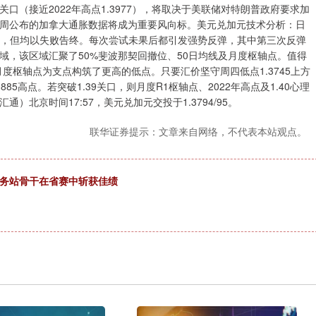
口（接近2022年高点1.3977），将取决于美联储对特朗普政府要求加
周公布的加拿大通胀数据将成为重要风向标。美元兑加元技术分析：日
VN，但均以失败告终。每次尝试未果后都引发强势反弹，其中第三次反弹
域，该区域汇聚了50%斐波那契回撤位、50日均线及月度枢轴点。值得
度枢轴点为支点构筑了更高的低点。只要汇价坚守周四低点1.3745上方
85高点。若突破1.39关口，则月度R1枢轴点、2022年高点及1.40心理
北京时间17:57，美元兑加元交投于1.3794/95。
联华证券提示：文章来自网络，不代表本站观点。
服务站骨干在省赛中斩获佳绩