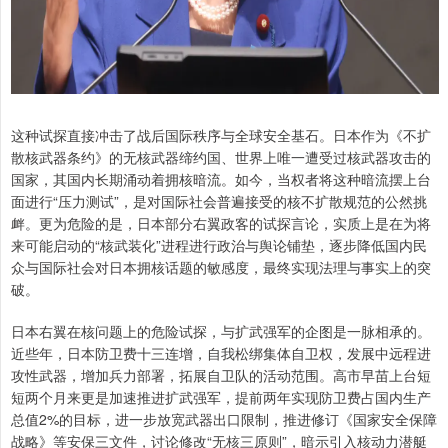
这种试探直接冲击了战后国际秩序与全球安全基石。日本作为《不扩
散核武器条约》的无核武器缔约国、世界上唯一遭受过核武器攻击的
国家，其国内长期涌动着拥核暗流。如今，当权者将这种暗流摆上台
面进行“压力测试”，是对国际社会普遍接受的核不扩散规范的公然挑
衅。更为危险的是，日本部分右翼政客的试探言论，实质上是在为将
来可能启动的“核武装化”进程进行政治与舆论铺垫，逐步降低国内民
众与国际社会对日本拥核话题的敏感度，最终实现法理与事实上的突
破。
日本右翼在核问题上的危险试探，与扩武强军的企图是一脉相承的。
近些年，日本防卫费十三连增，自我松绑集体自卫权，发展中远程进
攻性武器，增加兵力部署，拓展自卫队的活动范围。高市早苗上台短
短两个月来更是加速推进扩武强军，提前两年实现防卫费占国内生产
总值2%的目标，进一步放宽武器出口限制，推进修订《国家安全保障
战略》等安保三文件，讨论修改“无核三原则”，暗示引入核动力潜艇