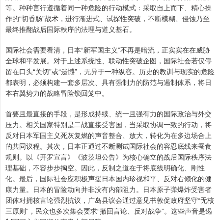
等。种种言行遵循着同一种危险的行动模式：采取自上而下、精心操
作的“切香肠”战术，进行渐进式、试探性突破，不断模糊、侵蚀乃至
最终推翻战后国际秩序的法理与道义基石。
国际社会需要看清，日本“新军国主义”不再是暗流，正实实在在威胁
全球和平发展。对于上述系统性、联动性突破企图，国际社会若仅停
留在口头“关切”或“遗憾”，无异于一种纵容。历史的教训与现实的危险
都表明，必须构建一套多层次、具有强制力的防范与遏制体系，将日
本右翼势力的战略冒险锁回笼中。
首要且最直接的手段，是形成持续、统一且强有力的国际政治与外交
压力。相关国家特别是二战直接受害国，当采取协调一致的行动，将
反对日本军国主义死灰复燃的声音整合、放大，转化为在多边场合上
的共同议程。其次，日本正通过不断测试国际社会的容忍底线来蚕食
规则。以《开罗宣言》《波茨坦公告》为核心确立的战后国际秩序法
理基础，不容步步掏空。因此，反制之道在于将底线明确化、刚性
化。最后，国际社会应积极声援日本国内珍视和平、反对右倾化的健
康力量。日本的冒险动向并非没有内部阻力。日本原子弹爆炸受害者
团体对拥核言论强烈抗议，广岛县议会通过意见书敦促政府坚守“无核
三原则”，民众也多次集会要求“撤回言论、反对战争”。这些声音是遏