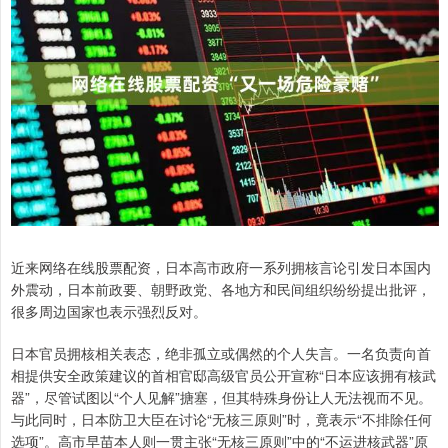
近来网络在线股票配资，日本高市政府一系列拥核言论引发日本国内
外震动，日本前政要、朝野政党、各地方和民间组织纷纷提出批评，
很多周边国家也表示强烈反对。
日本官员拥核相关表态，绝非孤立或偶然的个人失言。一名负责向首
相提供安全政策建议的首相官邸高级官员公开宣称“日本应该拥有核武
器”，尽管试图以“个人见解”搪塞，但其特殊身份让人无法视而不见。
与此同时，日本防卫大臣在讨论“无核三原则”时，竟表示“不排除任何
选项”。高市早苗本人则一贯主张“无核三原则”中的“不运进核武器”原