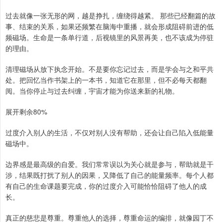
过去就像一张无形的网，越是挣扎，缠绕得越紧。 那些已经翻篇的故
事、结束的关系，如果还频繁在脑海中重播，就会形成阻碍前进的低
频磁场。生命是一条单行道，后视镜里的风景再美，也不该成为停驻
的理由。
清理磁场从放下执念开始。不是要你忘记过去，而是学会与之和平共
处。把回忆当作书架上的一本书，知道它在那里，但不必每天都翻
阅。当你停止与过去纠缠，宇宙才能为你送来新的礼物。
展开剩余80%
过度介入别人的生活，不仅对别人没有帮助，还会让自己陷入低能量
磁场中。
边界感是最高级的自爱。我们常常误以为关心就是参与，帮助就是干
涉，结果既打扰了别人的因果，又降低了自己的能量频率。每个人都
有自己的生命课题要完成，你的过度介入可能恰恰阻碍了他人的成
长。
真正的慈悲是尊重。尊重他人的选择，尊重命运的编排，就像园丁不