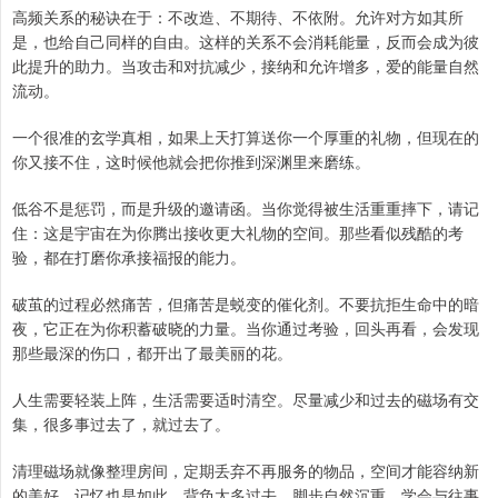
高频关系的秘诀在于：不改造、不期待、不依附。允许对方如其所
是，也给自己同样的自由。这样的关系不会消耗能量，反而会成为彼
此提升的助力。当攻击和对抗减少，接纳和允许增多，爱的能量自然
流动。
一个很准的玄学真相，如果上天打算送你一个厚重的礼物，但现在的
你又接不住，这时候他就会把你推到深渊里来磨练。
低谷不是惩罚，而是升级的邀请函。当你觉得被生活重重摔下，请记
住：这是宇宙在为你腾出接收更大礼物的空间。那些看似残酷的考
验，都在打磨你承接福报的能力。
破茧的过程必然痛苦，但痛苦是蜕变的催化剂。不要抗拒生命中的暗
夜，它正在为你积蓄破晓的力量。当你通过考验，回头再看，会发现
那些最深的伤口，都开出了最美丽的花。
人生需要轻装上阵，生活需要适时清空。尽量减少和过去的磁场有交
集，很多事过去了，就过去了。
清理磁场就像整理房间，定期丢弃不再服务的物品，空间才能容纳新
的美好。记忆也是如此，背负太多过去，脚步自然沉重。学会与往事