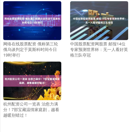
网络在线股票配资 俄称第三轮
中国股票配资网股票 邮报14位
俄乌谈判定于莫斯科时间今日
专家预测世界杯：无一人看好英
19时举行
格兰队夺冠
杭州配资公司一览表 治愈力满
分！7部宝藏温情家庭剧，越看
越暖别错过！