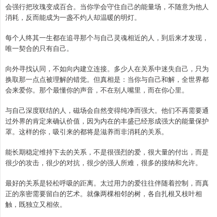
会强行把玫瑰变成百合。当你学会守住自己的能量场，不随意为他人
消耗，反而能成为一盏不灼人却温暖的明灯。
每个人终其一生都在追寻那个与自己灵魂相近的人，到后来才发现，
唯一契合的只有自己。
向外寻找认同，不如向内建立连接。多少人在关系中迷失自己，只为
换取那一点点被理解的错觉。但真相是：当你与自己和解，全世界都
会来爱你。那个最懂你的声音，不在别人嘴里，而在你心里。
与自己深度联结的人，磁场会自然变得纯净而强大。他们不再需要通
过外界的肯定来确认价值，因为内在的丰盛已经形成强大的能量保护
罩。这样的你，吸引来的都将是滋养而非消耗的关系。
能长期稳定维持下去的关系，不是很强烈的爱，很大量的付出，而是
很少的攻击，很少的对抗，很少的强人所难，很多的接纳和允许。
最好的关系是轻松呼吸的距离。太过用力的爱往往伴随着控制，而真
正的亲密需要留白的艺术。就像两棵相邻的树，各自扎根又枝叶相
触，既独立又相依。